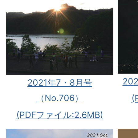
20
2021年7・8月号
（No.706）
(
(PDFファイル:2.6MB)