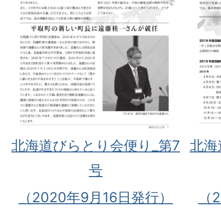
北海道びらとり会便り_第7
北海
号
（2020年9月16日発行）
（2