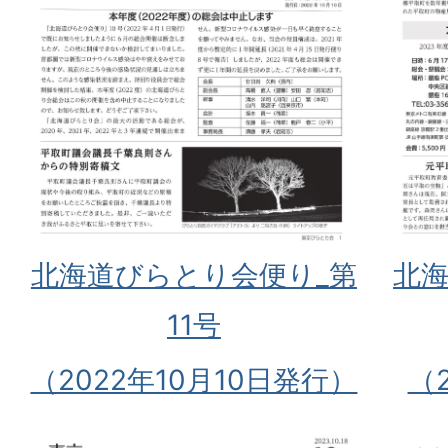
北海道びらとり会便り_第
北海
11号
（2022年10月10日発行）
（