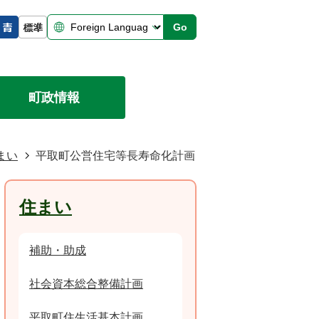
Go
町政情報
まい
平取町公営住宅等長寿命化計画
住まい
補助・助成
社会資本総合整備計画
平取町住生活基本計画