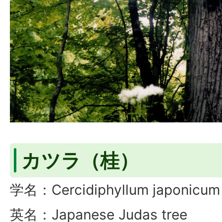
カツラ（桂）
学名：Cercidiphyllum japonicum
英名：Japanese Judas tree