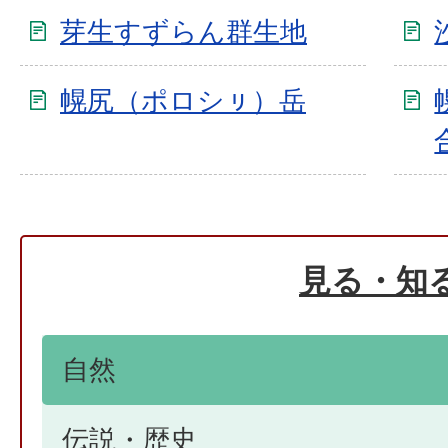
芽生すずらん群生地
幌尻（ポロシㇼ）岳
見る・知
自然
伝説・歴史