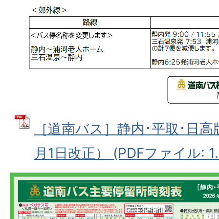
［道南バス］静内･平取･日高
月1日改正） (PDFファイル: 1.