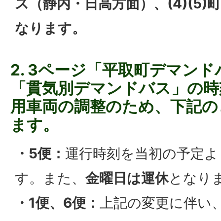
ス（静内・日高方面）、(4)(5
なります。
2. 3ページ「平取町デマン
「貫気別デマンドバス」の時
用車両の調整のため、下記の
ます。
・5便：
運行時刻を当初の予定よ
す。また、
金曜日は運休
となり
・1便、6便：
上記の変更に伴い