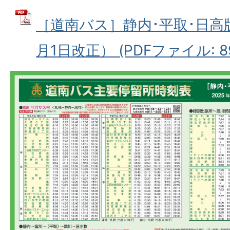
［道南バス］静内･平取･日高
月1日改正） (PDFファイル: 89