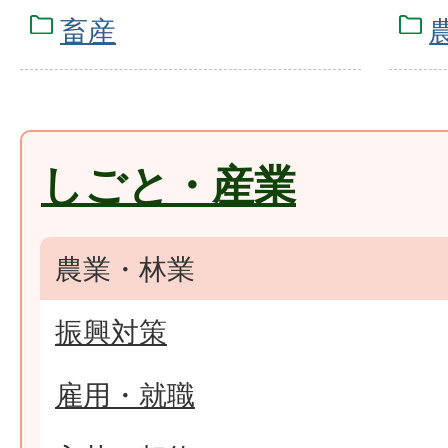
畜産
しごと・産業
農業・林業
振興対策
雇用・就職