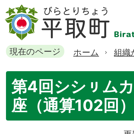
現在のページ
ホーム
組織
第4回シシㇼム
座（通算102回