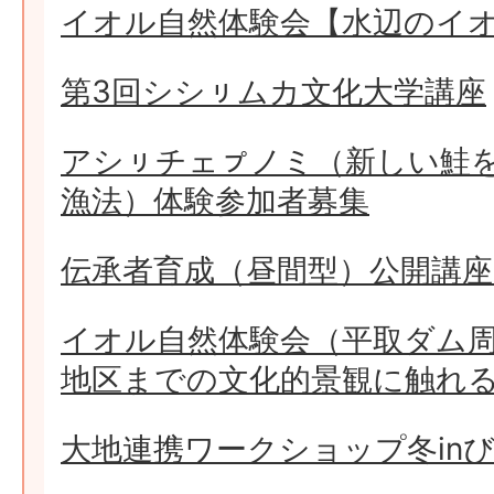
イオル自然体験会【水辺のイ
第3回シシㇼムカ文化大学講座
アシㇼチェㇷ゚ノミ（新しい鮭
漁法）体験参加者募集
伝承者育成（昼間型）公開講
イオル自然体験会（平取ダム
地区までの文化的景観に触れ
大地連携ワークショップ冬in