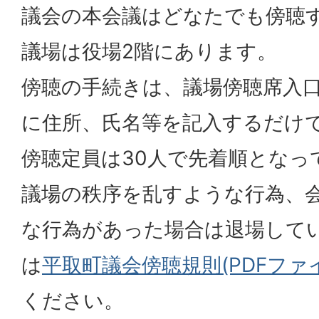
議会の本会議はどなたでも傍聴
議場は役場2階にあります。
傍聴の手続きは、議場傍聴席入
に住所、氏名等を記入するだけ
傍聴定員は30人で先着順となっ
議場の秩序を乱すような行為、
な行為があった場合は退場して
は
平取町議会傍聴規則(PDFファイル:
ください。