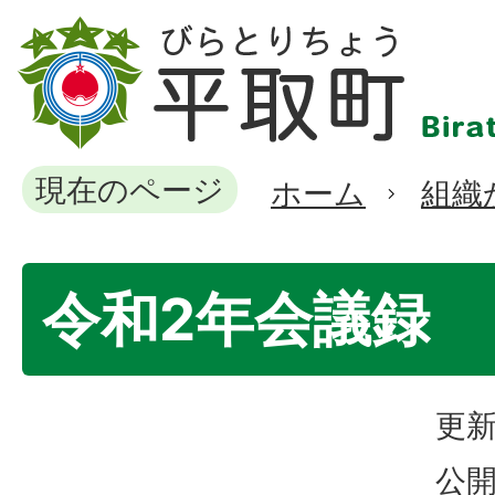
現在のページ
ホーム
組織
令和2年会議録
更新
公開