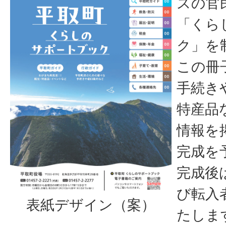
スの官
「くら
ク」を
この冊
手続き
特産品
情報を
完成を
完成後
び転入
表紙デザイン（案）
たしま