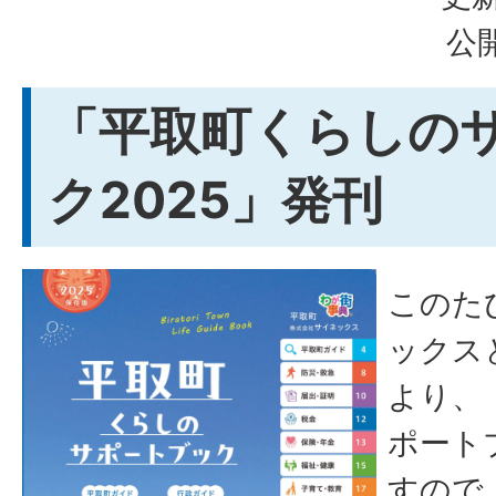
公開
「平取町くらしの
ク2025」発刊
このた
ックス
より、
ポート
すので