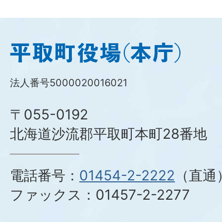
平
取
町
法人番号5000020016021
役
場
〒055-0192
(本
庁)
北海道沙流郡平取町本町28番地
電話番号：
01454-2-2222
（直通
ファックス：
01457-2-2277