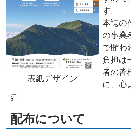
す。
本誌の
の事業
で賄わ
負担は
者の皆
表紙デザイン
に、心
す。
配布について