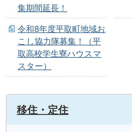
集期間延長！
令和8年度平取町地域お
こし協力隊募集！（平
取高校学生寮ハウスマ
スター）
移住・定住