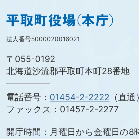
平
取
町
法人番号5000020016021
役
場
〒055-0192
(本
庁)
北海道沙流郡平取町本町28番地
電話番号：
01454-2-2222
（直通
ファックス：
01457-2-2277
開庁時間：月曜日から金曜日の8時