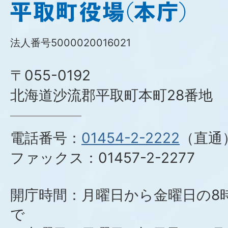
平
取
町
法人番号5000020016021
役
場
〒055-0192
(本
庁)
北海道沙流郡平取町本町28番地
電話番号：
01454-2-2222
（直通
ファックス：
01457-2-2277
開庁時間：月曜日から金曜日の8時
で