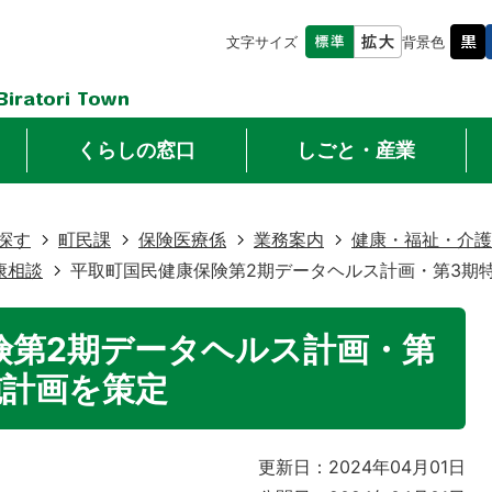
文字サイズ
背景色
くらしの窓口
しごと・産業
探す
町民課
保険医療係
業務案内
健康・福祉・介護
康相談
平取町国民健康保険第2期データヘルス計画・第3期
険第2期データヘルス計画・第
施計画を策定
更新日：2024年04月01日