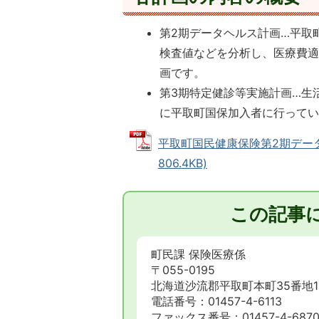
第2期データヘルス計画…平取
検査値などを分析し、医療費
画です。
第3期特定健診等実施計画…生
に平取町国保加入者に行って
平取町国民健康保険第2期データ
806.4KB)
この記事
町民課 保険医療係
〒055-0195
北海道沙流郡平取町本町35番地
電話番号：01457-4-6113
ファックス番号：01457-4-687