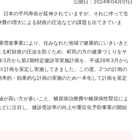
公開日：2024年04月01日
、日本の平均寿命が延伸されていますが、それに伴って生
療費の増大による財政の圧迫などの課題も出てきていま
康増進事業により、住みなれた地域で健康的にいきいきと
よる町財政の圧迫を防ぐため、町民の方の健康づくりをサ
年3月から第2期特定健診等実施計画を、平成28年3月から
ルス計画を策定し実施してきました。この度、2つの計画の
効率的・効果的な計画の実施のため一本化して計画を策定
値が高い方が多いこと、糖尿病治療費や糖尿病性腎症によ
などに注目し、健診受診率の向上や重症化予防事業の開始