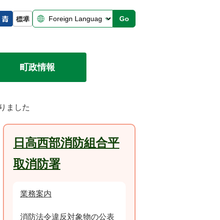
Go
町政情報
まりました
日高西部消防組合平
取消防署
業務案内
消防法令違反対象物の公表