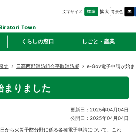
文字サイズ
背景色
くらしの窓口
しごと・産業
探す
日高西部消防組合平取消防署
e-Gov電子申請が始
が始まりました
更新日：2025年04月04日
公開日：2025年04月04日
1日から火災予防分野に係る各種電子申請について、これ