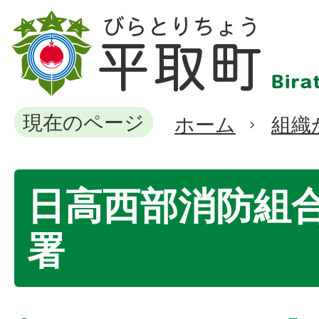
現在のページ
ホーム
組織
日高西部消防組
署