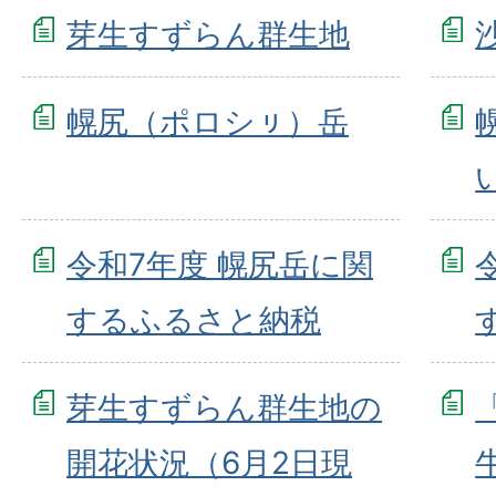
芽生すずらん群生地
幌尻（ポロシㇼ）岳
令和7年度 幌尻岳に関
するふるさと納税
芽生すずらん群生地の
開花状況（6月2日現